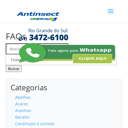
Rio Grande do Sul:
FAQs
3472-6100
(51)
Buscar
Filtrar
FAQs
por
categoria
Buscar
Categorias
Abelhas
Ácaros
Aranhas
Baratas
Caramujos e Lesmas