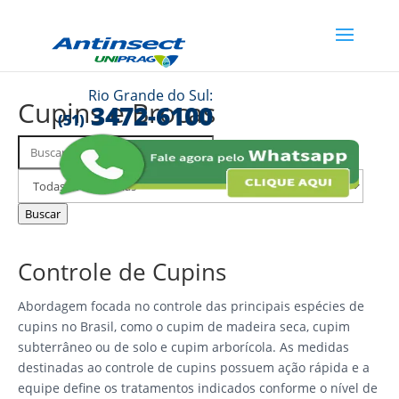
Rio Grande do Sul:
Cupins e Brocas
3472-6100
(51)
Buscar
Filtrar
FAQs
por
categoria
Buscar
Controle de Cupins
Abordagem focada no controle das principais espécies de
cupins no Brasil, como o cupim de madeira seca, cupim
subterrâneo ou de solo e cupim arborícola. As medidas
destinadas ao controle de cupins possuem ação rápida e a
equipe define os tratamentos indicados conforme o nível de