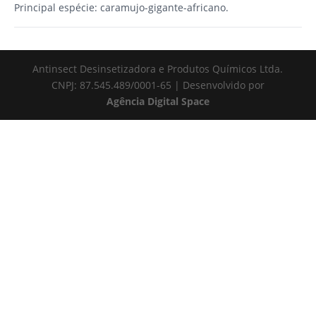
Principal espécie: caramujo-gigante-africano.
Antinsect Desinsetizadora e Produtos Químicos Ltda.
CNPJ: 87.545.489/0001-65 | Desenvolvido por
Agência Digital Space