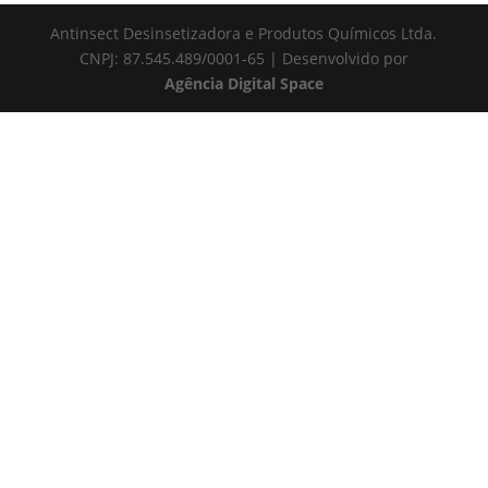
Antinsect Desinsetizadora e Produtos Químicos Ltda.
CNPJ: 87.545.489/0001-65 | Desenvolvido por
Agência Digital Space