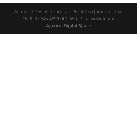
Antinsect Desinsetizadora e Produtos Químicos Ltda.
CNPJ: 87.545.489/0001-65 | Desenvolvido por
Agência Digital Space