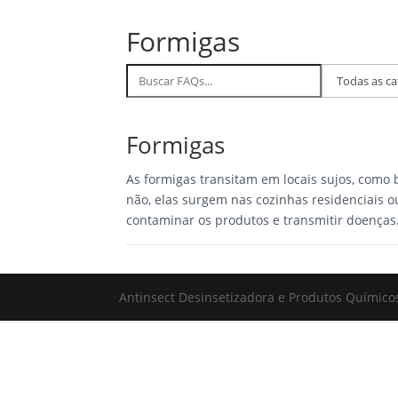
Formigas
Buscar
Filtrar
FAQs
por
categoria
Formigas
As formigas transitam em locais sujos, como
não, elas surgem nas cozinhas residenciais ou
contaminar os produtos e transmitir doenças.
Antinsect Desinsetizadora e Produtos Químico