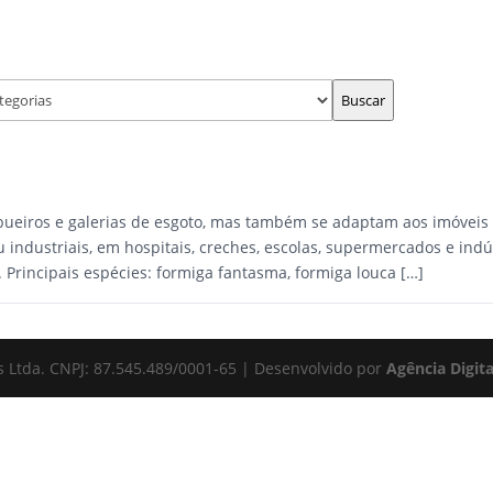
3472-6100
(51)
Buscar
 bueiros e galerias de esgoto, mas também se adaptam aos imóveis 
 industriais, em hospitais, creches, escolas, supermercados e indú
 Principais espécies: formiga fantasma, formiga louca […]
s Ltda. CNPJ: 87.545.489/0001-65 | Desenvolvido por
Agência Digit