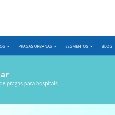
3472-6100
(51)
ÇOS
PRAGAS URBANAS
SEGMENTOS
BLOG
lar
 de pragas para hospitais