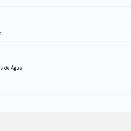
e
os de Água