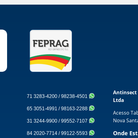
Antinsect
71 3283-4200
/
98238-4501
Ltda
65 3051-4991
/
98163-2288
Acesso Taba
Nova Santa
31 3244-9900
/
99552-7107
Onde Es
84 2020-7714
/
99122-5593