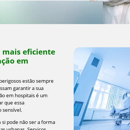
mais eficiente
zação em
s perigosos estão sempre
ossam garantir a sua
ção em hospitais é um
ar que essa
 sensível.
si pode não ser a forma
as urbanas. Serviços