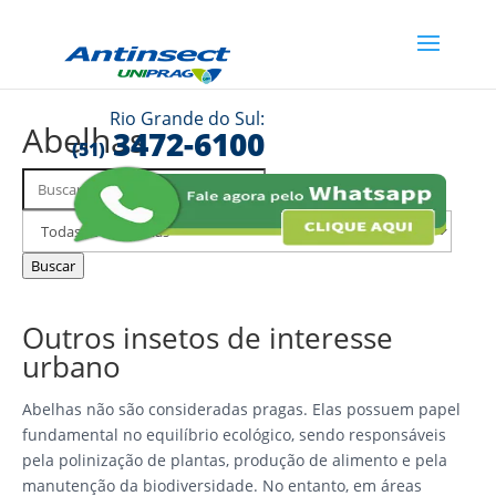
Rio Grande do Sul:
Abelhas
3472-6100
(51)
Buscar
Filtrar
FAQs
por
categoria
Buscar
Outros insetos de interesse
urbano
Abelhas não são consideradas pragas. Elas possuem papel
fundamental no equilíbrio ecológico, sendo responsáveis
pela polinização de plantas, produção de alimento e pela
manutenção da biodiversidade. No entanto, em áreas