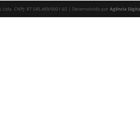
s Ltda. CNPJ: 87.545.489/0001-65 | Desenvolvido por
Agência Digit