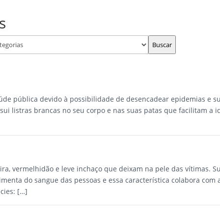
3472-6100
(51)
s
Buscar
úde pública devido à possibilidade de desencadear epidemias e su
sui listras brancas no seu corpo e nas suas patas que facilitam a 
ra, vermelhidão e leve inchaço que deixam na pele das vítimas. Su
limenta do sangue das pessoas e essa característica colabora com 
cies: […]