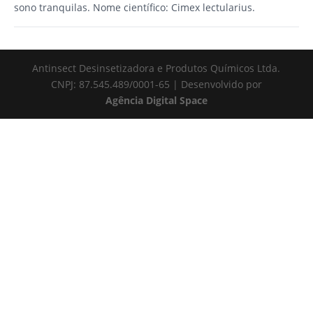
sono tranquilas. Nome científico: Cimex lectularius.
Antinsect Desinsetizadora e Produtos Químicos Ltda.
CNPJ: 87.545.489/0001-65 | Desenvolvido por
Agência Digital Space