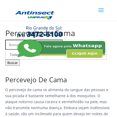
Rio Grande do Sul:
Percevejo de Cama
3472-6100
(51)
Buscar
Filtrar
FAQs
por
categoria
Buscar
Percevejo De Cama
O percevejo de cama se alimenta do sangue das pessoas e
sua picada é bastante semelhante à dos mosquitos. O
ataque noturno causa coceira e vermelhidão na pele, mas
não transmite nenhuma doença. Embora sejam inofensivos
à saúde, são um incômodo para quem deseja ter noites de