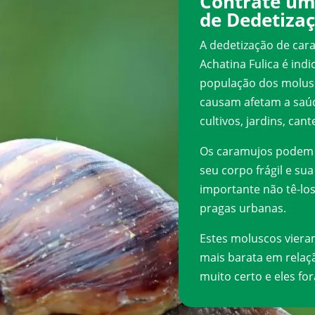
Contrate um 
de Dedetiza
A dedetização de cara
Achatina Fulica é ind
população dos molus
causam afetam a saúd
cultivos, jardins, cant
Os caramujos podem p
seu corpo frágil e su
importante não tê-los
pragas urbanas.
Estes moluscos viera
mais barata em relaçã
muito certo e eles fo