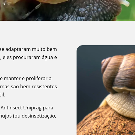
s se adaptaram muito bem
ís, eles procuraram água e
 manter e proliferar a
 mas são bem resistentes.
il.
 Antinsect Uniprag para
mujos (ou desinsetização,