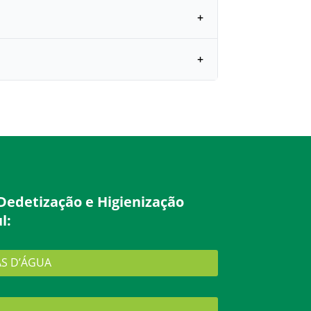
Dedetização e Higienização
l:
AS D’ÁGUA