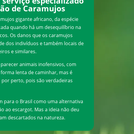
serviço especializado
ção de Caramujos
mujos gigante africano, da espécie
icada quando há um desequilíbrio na
cos. Os danos que os caramujos
e dos indivíduos e também locais de
eiros e similares.
arecer animais inofensivos, com
a forma lenta de caminhar, mas é
 por perto, pois são verdadeiras
m para o Brasil como uma alternativa
o ao escargot. Mas a ideia não deu
ram descartados na natureza.