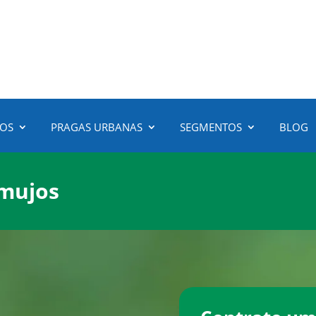
3472-6100
(51)
ÇOS
PRAGAS URBANAS
SEGMENTOS
BLOG
amujos