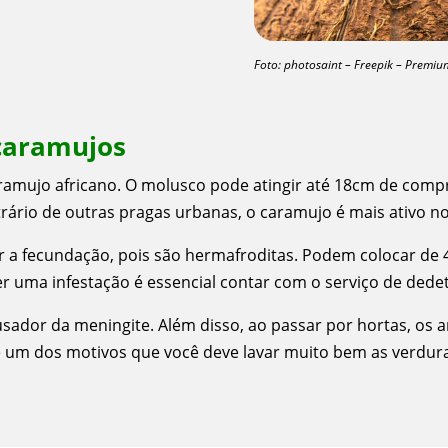
Foto: photosaint – Freepik – Premiu
caramujos
aramujo africano. O molusco pode atingir até 18cm de com
ário de outras pragas urbanas, o caramujo é mais ativo no
ar a fecundação, pois são hermafroditas. Podem colocar de
r uma infestação é essencial contar com o serviço de dede
ausador da meningite. Além disso, ao passar por hortas, o
um dos motivos que você deve lavar muito bem as verduras