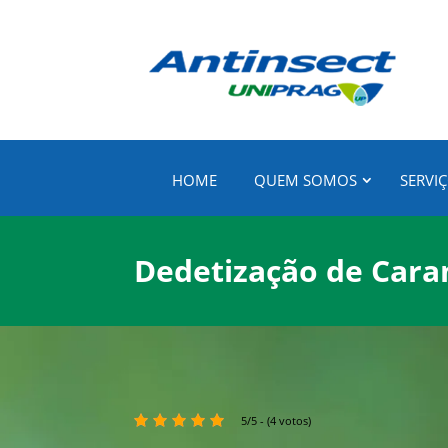
HOME
QUEM SOMOS
SERVI
Dedetização de Car
5/5 - (4 votos)