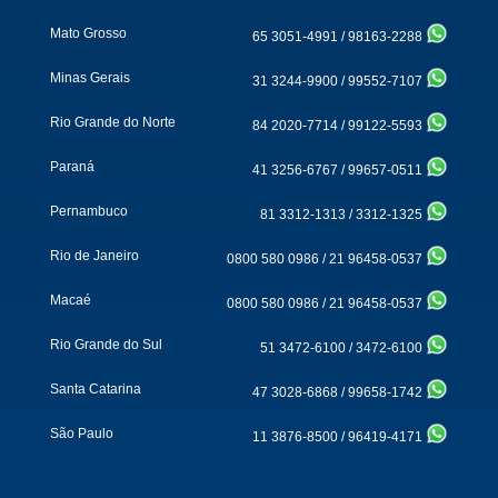
Mato Grosso
65 3051-4991
/
98163-2288
Minas Gerais
31 3244-9900
/
99552-7107
Rio Grande do Norte
84 2020-7714
/
99122-5593
Paraná
41 3256-6767
/
99657-0511
Pernambuco
81 3312-1313
/
3312-1325
Rio de Janeiro
0800 580 0986
/
21 96458-0537
Macaé
0800 580 0986
/
21 96458-0537
Rio Grande do Sul
51 3472-6100
/
3472-6100
Santa Catarina
47 3028-6868
/
99658-1742
São Paulo
11 3876-8500
/
96419-4171