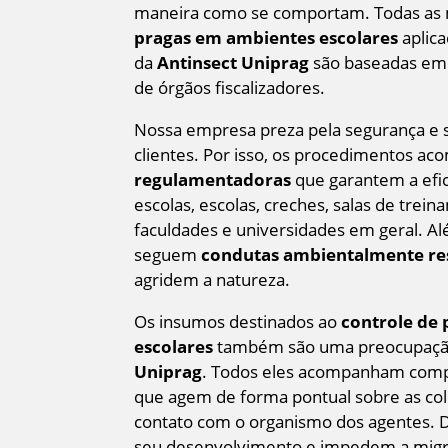
maneira como se comportam. Todas as
pragas em ambientes escolares
aplica
da
Antinsect Uniprag
são baseadas em d
de órgãos fiscalizadores.
Nossa empresa preza pela segurança e s
clientes. Por isso, os procedimentos 
regulamentadoras
que garantem a efi
escolas, escolas, creches, salas de trei
faculdades e universidades em geral. Al
seguem
condutas ambientalmente re
agridem a natureza.
Os insumos destinados ao
controle de
escolares
também são uma preocupaç
Uniprag
. Todos eles acompanham comp
que agem de forma pontual sobre as col
contato com o organismo dos agentes. 
seu desenvolvimento e impedem a migr