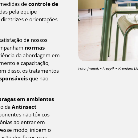
 medidas de
controle de
das pela equipe
iretrizes e orientações
atisfação de nossos
acompanham
normas
ciência da abordagem em
namento e capacitação,
Foto: freepik – Freepik – Premium Li
ém disso, os tratamentos
sponsáveis
que não
 pragas em ambientes
ão da
Antinsect
onentes não tóxicos
ônias ao entrar em
Desse modo, inibem o
ação dos focos para