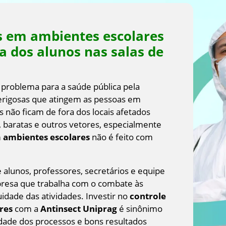
s em ambientes escolares
a dos alunos nas salas de
problema para a saúde pública pela
rigosas que atingem as pessoas em
s não ficam de fora dos locais afetados
s, baratas e outros vetores, especialmente
m ambientes escolares
não é feito com
alunos, professores, secretários e equipe
presa que trabalha com o combate às
idade das atividades. Investir no
controle
res
com a
Antinsect Uniprag
é sinônimo
idade dos processos e bons resultados