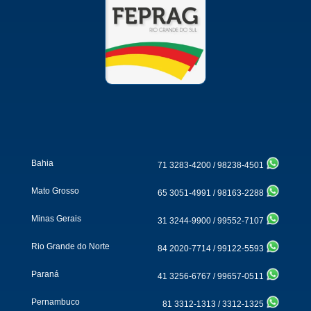
Bahia
71 3283-4200
/
98238-4501
Mato Grosso
65 3051-4991
/
98163-2288
Minas Gerais
31 3244-9900
/
99552-7107
Rio Grande do Norte
84 2020-7714
/
99122-5593
Paraná
41 3256-6767
/
99657-0511
Pernambuco
81 3312-1313
/
3312-1325