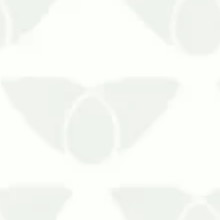
om a sua presença silenciosaEncontrar
à sua reprodução. Entretanto,…