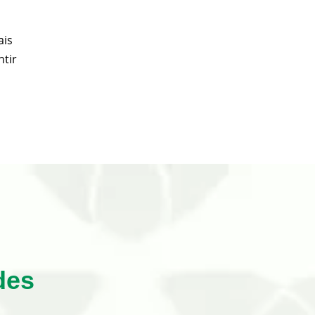
ais
ntir
a
des