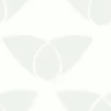
astante comuns e elas conseguem se adaptar a qualquer ambie
s insetos são sinônimo de preocupação, principalmente porqu