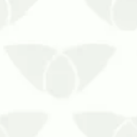
As formigas nos centros urbanos são b
área da saúde, esses pequeno