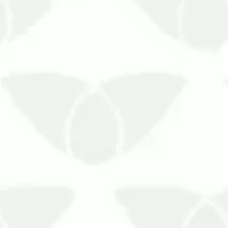
nte que tenha condições favoráveis. Na
e aumentam o risco de epidem…