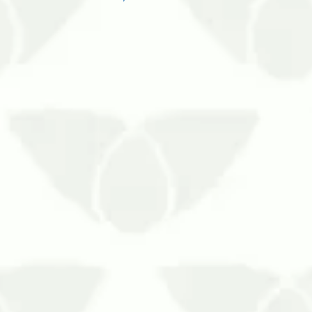
e saúde em Porto Alegre ameaçam pacientes e colaboradores c
 não é algo incomum, pois elas buscam condições favoráveis 