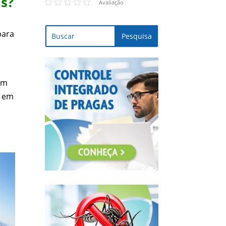
as?
Avaliação
para
êm
m em