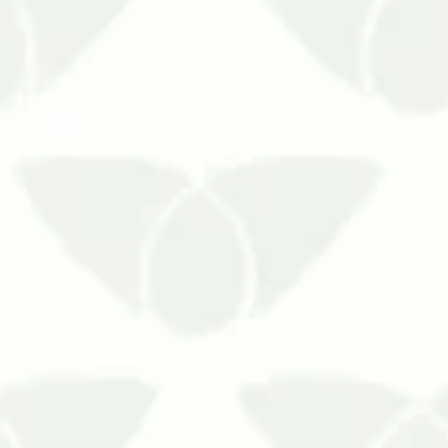
As formigas e baratas em ambientes d
pragas urbanas em residências