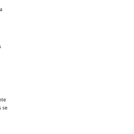
la
s
nte
s se