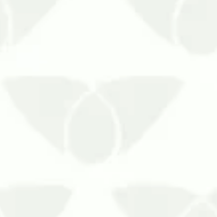
A presença de baratas, ratos e formigas
É durante o verão que as 