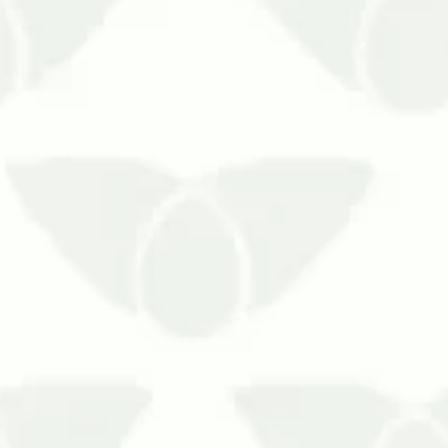
 comum, especialmente em épocas quentes.
r os espaços, causando da…