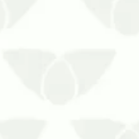
 em residências, comércios, empresas e indústrias é bastante
pragas urbanas no Sul do Brasil se proliferam e podem invadi