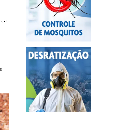
s, a
s