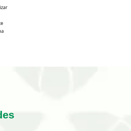
izar
xe
ba
des