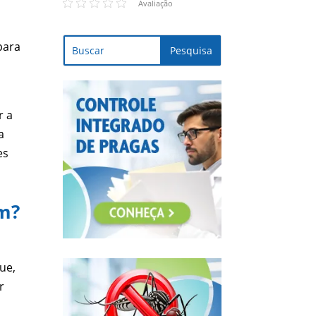
Avaliação
para
r a
a
es
am?
ue,
r