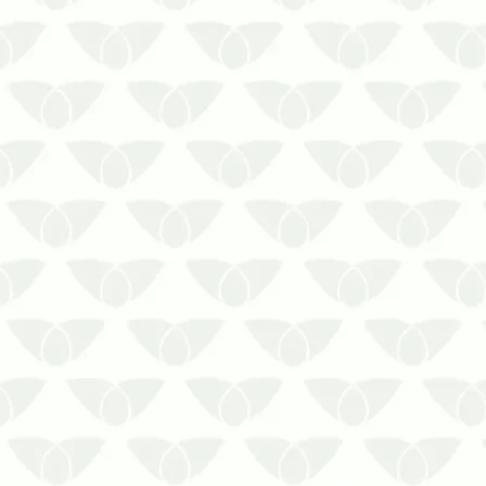
infestação
Você certamente conhece a reputação
dos roedores e sabe que esses agentes
são um risco direto à saúde da
população. Quando eles surgem nos
ambientes urbanos, muitas pesso…