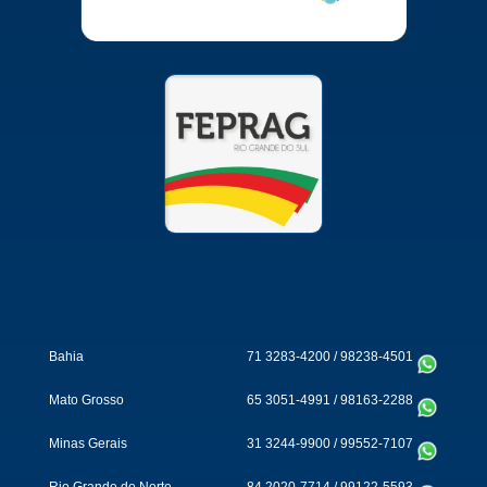
Bahia
71 3283-4200
/
98238-4501
Mato Grosso
65 3051-4991
/
98163-2288
Minas Gerais
31 3244-9900
/
99552-7107
Rio Grande do Norte
84 2020-7714
/
99122-5593