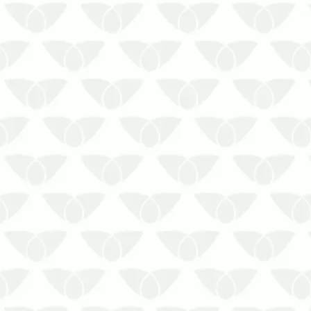
A presença de ratos em imóveis
durante o inverno em Porto Alegre
reforça a necessidade de controle
profissionalA época de baixas
temperaturas é bastante aguardada
pelas pessoas que gostam de desfrutar
de um clima mais ameno e agradável.
Nesse período…