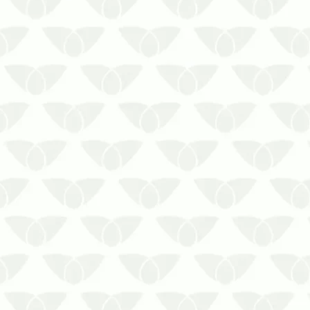
As pragas urbanas aparecem com mais
frequência nos imóveis e geram
preocupação para as pessoas. Os ratos
são um excelente exemplo,
principalmente em épocas quentes,
quando as chuvas constantes do
período causam alagamentos e fazem