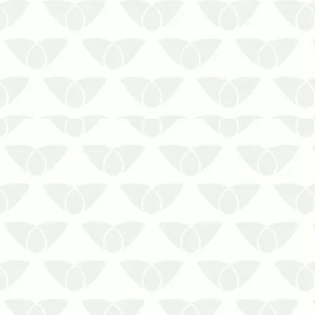
Fale com a Antinsect Uniprag para
acabar com ratos dentro de casas ao
primeiro sinal da infestação