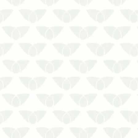
ambientes, pelo incômodo associado à
sua pre…
O veneno para ratos é a primeira opção
para quem deseja acabar com a