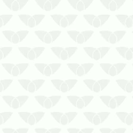
A infestação de ratos em centros
logísticos de Canoas, Esteio e Nova
Santa Rita é um risco direto às
atividadesA invasão de pragas urbanas
nos ambientes é um problema comum
que qualquer pessoa pode enfrentar em
algum momento. Entretanto, em áreas
de …