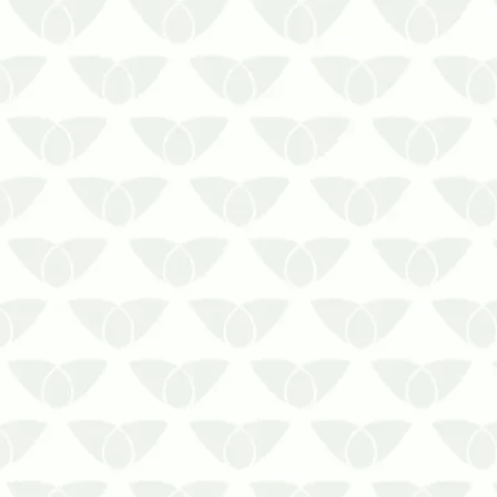
Os cuidados após a desratização
prolongam os resultados do serviço em
seu ambiente
Lidar com a presença de pragas
urbanas em um local é desagradável e
incômodo. No caso dos roedores, a
infestação silenciosa também é um
perigo pela possibilidade de tr…