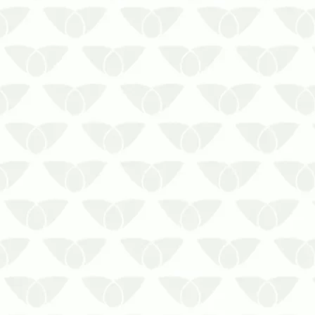
A desratização em empresas protege a
segurança dos colaboradores
Conviver no mesmo ambiente que as
pragas urbanas é extremamente
desagradável, afinal, alguns agentes
despertam pânico e repulsa nas
pessoas. Esse é o caso dos ratos,
perigosos vetores d…