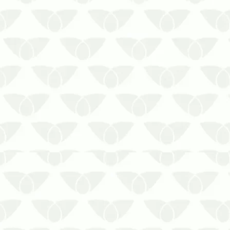
Os roedores são um problema que
ninguém deseja enfrentar nas cidades
e podem surgir nos ambientes quando
menos se espera. Quando se trata de
ratos em áreas comerciais de Porto
Alegre, as medidas corretivas são
extremamente importantes para
eliminar o…