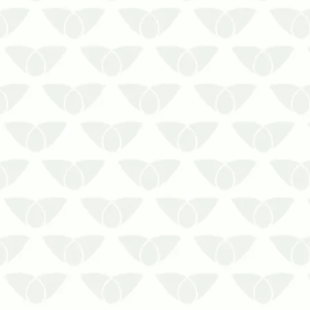
Métodos caseiros não acabam com
ratos no fogão e ainda são uma
ameaça à sua segurança..