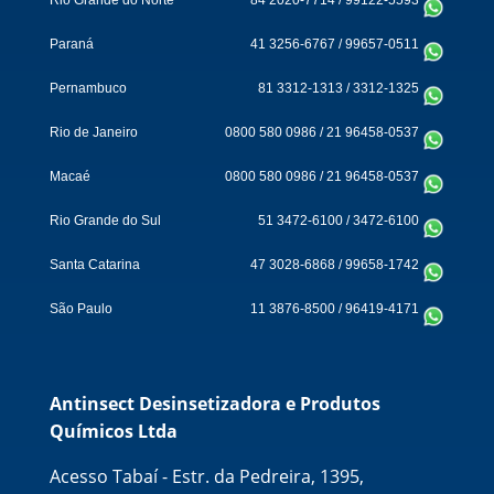
Paraná
41 3256-6767
/
99657-0511
Pernambuco
81 3312-1313
/
3312-1325
Rio de Janeiro
0800 580 0986
/
21 96458-0537
Macaé
0800 580 0986
/
21 96458-0537
Rio Grande do Sul
51 3472-6100
/
3472-6100
Santa Catarina
47 3028-6868
/
99658-1742
São Paulo
11 3876-8500
/
96419-4171
Antinsect Desinsetizadora e Produtos
Químicos Ltda
Acesso Tabaí - Estr. da Pedreira, 1395,