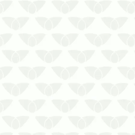
Veja o que a empresa controladora de
pragas faz para acabar com ratos
pequenos! A infestação de ratos
pequenos é um grande risco para seu
espaço