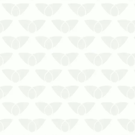
afetar diversos espaços quando menos
se…