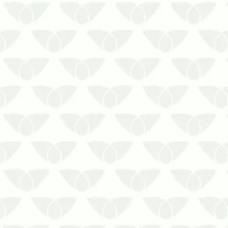
A presença de pragas urbanas em
ambientes acende o alerta de perigo,
principalmente em locais que trabalham
com a manipulação de alimentos. Esse
é um problema comum que pode gerar
inúmeros incidentes nestes espaços,
pois a falta de controle de pragas…