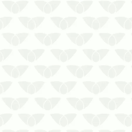
As pragas urbanas em áreas comuns
despertam má impressão nos
condomínios do Rio Grande do SulEm
grandes centros, os condomínios são a
opção mais viável para uma nova
moradia, pois reúnem recursos que
facilitam a vida das pessoas e
promovem uma boa ex…