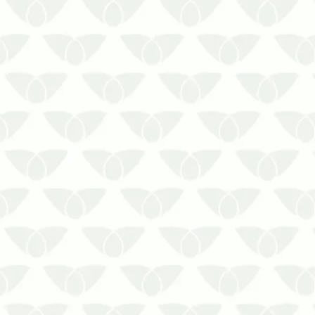
As pragas urbanas representam um
perigo para ambientes com intenso
fluxo de pessoas, que podem ser
prejudicadas com a transmissão de
doenças. Em instituições de ensino, os
focos podem prejudicar a regularidade
das aulas e gerar prejuízos estruturais
…