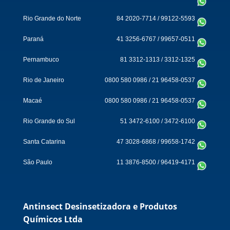
Rio Grande do Norte
84 2020-7714
/
99122-5593
Paraná
41 3256-6767
/
99657-0511
Pernambuco
81 3312-1313
/
3312-1325
Rio de Janeiro
0800 580 0986
/
21 96458-0537
Macaé
0800 580 0986
/
21 96458-0537
Rio Grande do Sul
51 3472-6100
/
3472-6100
Santa Catarina
47 3028-6868
/
99658-1742
São Paulo
11 3876-8500
/
96419-4171
Antinsect Desinsetizadora e Produtos
Químicos Ltda