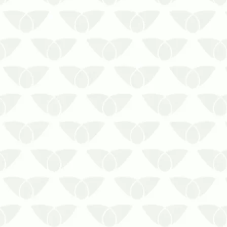
O controle de pragas em clínicas
médicas de Porto Alegre contribui para
reduzir os riscos sanitários associados
à presença de pragas urbanas A
infestação de pragas urbanas é um
problema comum nas cidades e pode