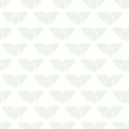
A prevenção contra a contaminação
cruzada começa no controle de pragas
urbanas em ambientes sensíveis de
Porto AlegreAs pragas urbanas surgem
quando menos se espera, levando
preocupação para todos que convivem
no local. Se tratando de ambientes de
sa…