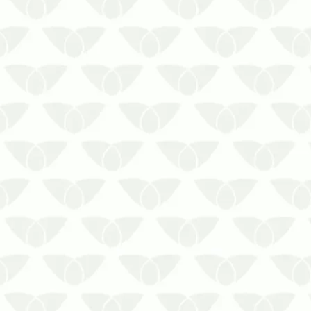
Conviver com as pragas urbanas é uma
situação desagradável para qualquer
pessoa, além de perigosa devido à
ameaça à saúde que os agentes
representam. Silenciosas e discretas,
as pragas urbanas em Porto Alegre e
na região metropolitana aproveitam o
ve…