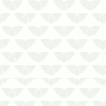
O controle de pragas em galpões
industriais no inverno em Porto Alegre
é indispensável para evitar
problemasAs pragas urbanas são um
problema comum nas cidades em
épocas quentes, mas isso não significa
que elas somem quando as
temperaturas caem. O in…