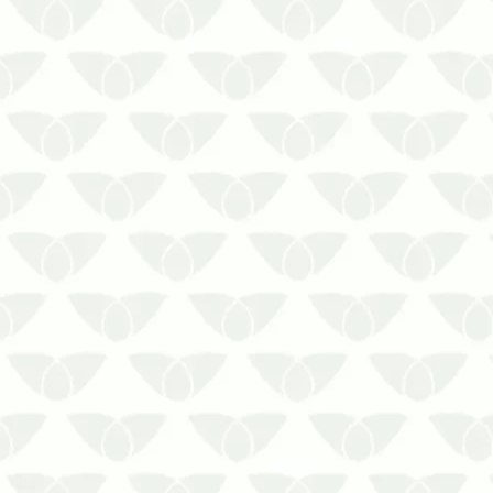
Negligenciar o controle de pragas em
condomínios verticais no RS afeta o
bem-estar e a segurança das
pessoasAs pragas invadem qualquer
ambiente urbano que possui condições
favoráveis à sua sobrevivência.
Discretas e prejudiciais à segurança,
elas rep…