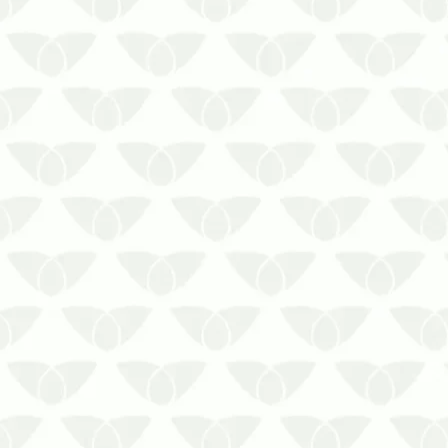
O controle de pragas em indústrias de
alimentos de Porto Alegre mantém os
padrões de higieneConviver com as
pragas urbanas é um problema que
ninguém deseja enfrentar, mas que
pode se tornar uma realidade em pouco
tempo. Nos locais de manipulação de
a…