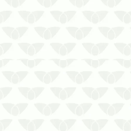
Lidar com as pragas urbanas é uma
situação que ninguém deseja enfrentar,
mas essa questão é mais comum do
que se imagina nos imóveis urbanos.
Em ambientes comerciais em Porto
Alegre, as pragas urbanas podem
causar problemas à imagem do