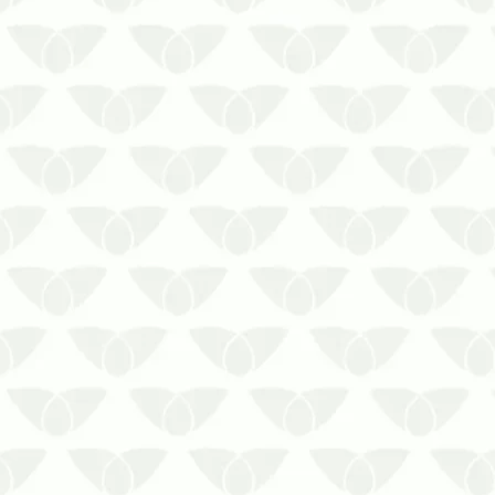
O controle de pragas em indústrias de
Porto Alegre é uma medida estratégica
contra problemas sanitáriosOs padrões
de higiene em ambientes industriais
são bastante rígidos para garantir a
segurança da produção e envolvem