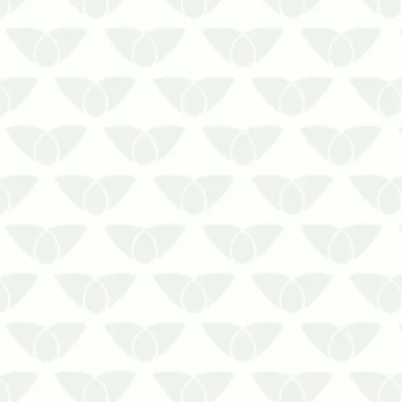
O controle técnico de pragas em Porto
Alegre contribui para a manutenção de
um ambiente mais seguro Qualquer
ambiente está sujeito à presença de
pragas urbanas, que chegam quando
menos se espera e aproveitam as
condições favoráveis para se
proliferar…