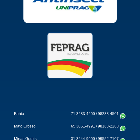
Bahia
71 3283-4200
/
98238-4501
Mato Grosso
65 3051-4991
/
98163-2288
Minas Gerais
31 3244-9900
/
99552-7107