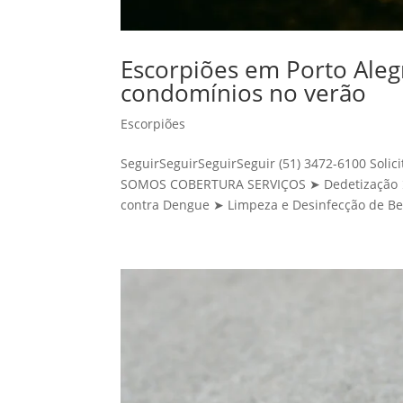
Escorpiões em Porto Alegr
condomínios no verão
Escorpiões
SeguirSeguirSeguirSeguir (51) 3472-6100 Sol
SOMOS COBERTURA SERVIÇOS ➤ Dedetização ➤ 
contra Dengue ➤ Limpeza e Desinfecção de Be