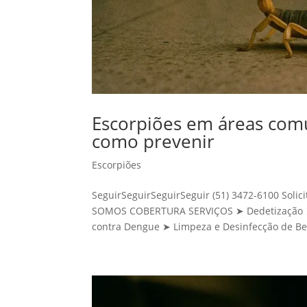
Escorpiões em áreas com
como prevenir
Escorpiões
SeguirSeguirSeguirSeguir (51) 3472-6100 Sol
SOMOS COBERTURA SERVIÇOS ➤ Dedetização ➤ 
contra Dengue ➤ Limpeza e Desinfecção de Be