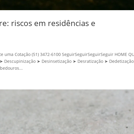
e: riscos em residências e
icite uma Cotação (51) 3472-6100 SeguirSeguirSeguirSeguir HOME 
Descupinização ➤ Desinsetização ➤ Desratização ➤ Dedetização
bedouros...