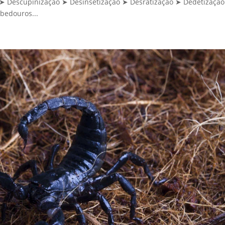
Descupinização ➤ Desinsetização ➤ Desratização ➤ Dedetização
bedouros...