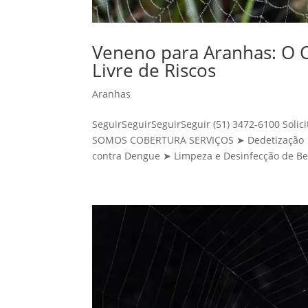
Veneno para Aranhas: O C
Livre de Riscos
Aranhas
SeguirSeguirSeguirSeguir (51) 3472-6100 Sol
SOMOS COBERTURA SERVIÇOS ➤ Dedetização ➤ 
contra Dengue ➤ Limpeza e Desinfecção de Be