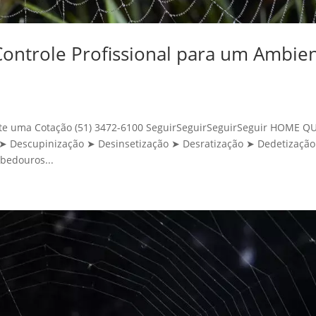
ontrole Profissional para um Ambie
icite uma Cotação (51) 3472-6100 SeguirSeguirSeguirSeguir HOME 
Descupinização ➤ Desinsetização ➤ Desratização ➤ Dedetização
bedouros...