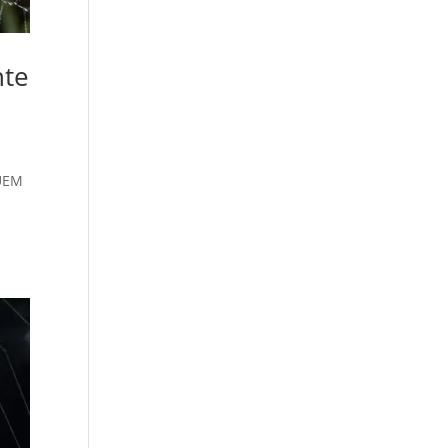
nte
QUEM