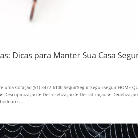
as: Dicas para Manter Sua Casa Segu
icite uma Cotação (51) 3472-6100 SeguirSeguirSeguirSeguir HOME 
Descupinização ➤ Desinsetização ➤ Desratização ➤ Dedetização
bedouros...