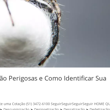
ão Perigosas e Como Identificar Sua
icite uma Cotação (51) 3472-6100 SeguirSeguirSeguirSeguir HOME 
Descupinização ➤ Desinsetização ➤ Desratização ➤ Dedetização