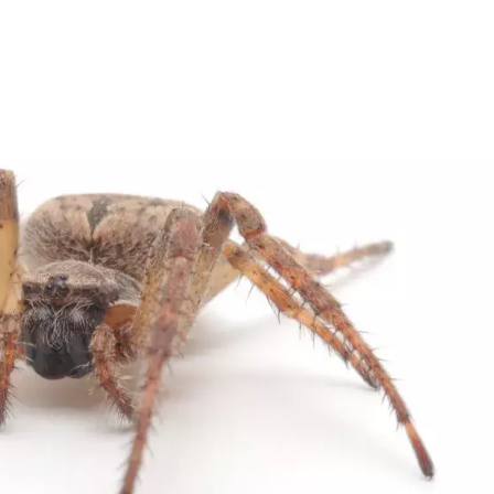
3472-6100
(51)