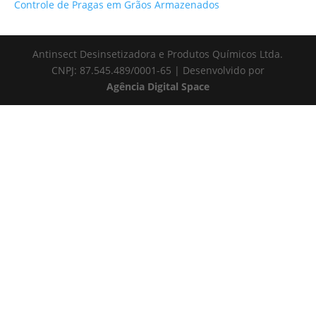
Controle de Pragas em Grãos Armazenados
Antinsect Desinsetizadora e Produtos Químicos Ltda.
CNPJ: 87.545.489/0001-65 | Desenvolvido por
Agência Digital Space