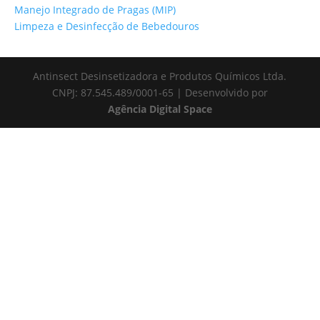
Manejo Integrado de Pragas (MIP)
Limpeza e Desinfecção de Bebedouros
Antinsect Desinsetizadora e Produtos Químicos Ltda.
CNPJ: 87.545.489/0001-65 | Desenvolvido por
Agência Digital Space