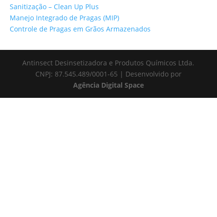
Sanitização – Clean Up Plus
Manejo Integrado de Pragas (MIP)
Controle de Pragas em Grãos Armazenados
Antinsect Desinsetizadora e Produtos Químicos Ltda.
CNPJ: 87.545.489/0001-65 | Desenvolvido por
Agência Digital Space