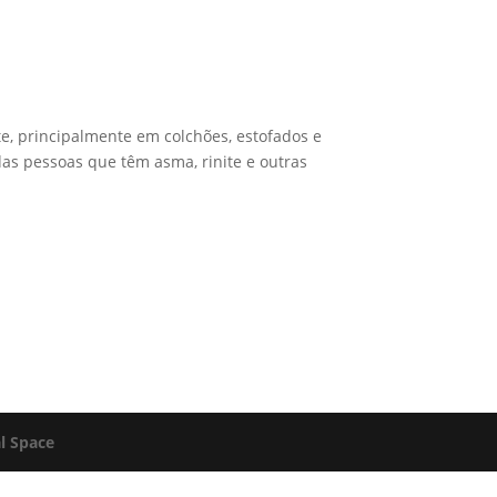
e, principalmente em colchões, estofados e
das pessoas que têm asma, rinite e outras
al Space