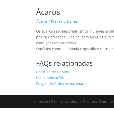
Ácaros
Ácaros
/
Pragas urbanas
Os ácaros são microrganismos invisíveis a o
poeira doméstica. Eles causam alergias e irr
condições respiratórias.
Espécies comuns: Blomia tropicalis e Dermat
FAQs relacionadas
Controle de Cupins
Descupinização
Pragas de Grãos Armazenados
Antinsect Desinsetizadora e Produtos Químico