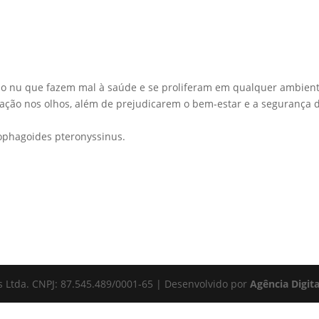
3472-6100
(51)
lho nu que fazem mal à saúde e se proliferam em qualquer ambient
itação nos olhos, além de prejudicarem o bem-estar e a segurança 
ophagoides pteronyssinus.
s Ltda. CNPJ: 87.545.489/0001-65 | Desenvolvido por
Agência Digit